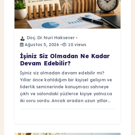
m
e
s
Doç. Dr. Nuri Haksever
Ağustos 5, 2026
10 views
i
İşiniz Siz Olmadan Ne Kadar
Devam Edebilir?
İşiniz siz olmadan devam edebilir mi?
Yıllar önce katıldığım bir kişisel gelişim ve
liderlik seminerinde konuşmacı sahneye
çıktı ve salondaki yüzlerce kişiye yalnızca
iki soru sordu. Ancak aradan uzun yıllar…