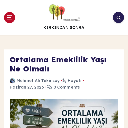
İ
ç
e
r
KIRKINDAN SONRA
i
ğ
e
a
t
Ortalama Emeklilik Yaşı
l
Ne Olmalı
a
Mehmet Ali Tekinsoy
İş Hayatı
Haziran 27, 2026
0 Comments