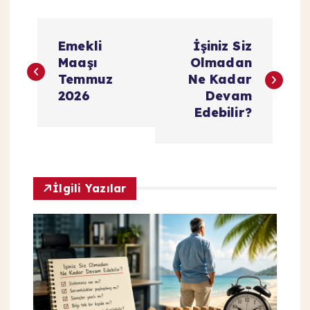
Y
Emekli
İşiniz Siz
a
Maaşı
Olmadan
Temmuz
Ne Kadar
z
2026
Devam
Edebilir?
ı
g
İlgili Yazılar
e
z
i
n