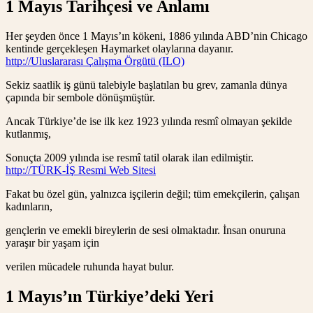
1 Mayıs
Tarihçesi ve Anlamı
Her şeyden önce 1 Mayıs’ın kökeni, 1886 yılında ABD’nin Chicago
kentinde gerçekleşen Haymarket olaylarına dayanır.
http://Uluslararası Çalışma Örgütü (ILO)
Sekiz saatlik iş günü talebiyle başlatılan bu grev, zamanla dünya
çapında bir sembole dönüşmüştür.
Ancak Türkiye’de ise ilk kez 1923 yılında resmî olmayan şekilde
kutlanmış,
Sonuçta 2009 yılında ise resmî tatil olarak ilan edilmiştir.
http://TÜRK-İŞ Resmi Web Sitesi
Fakat bu özel gün, yalnızca işçilerin değil; tüm emekçilerin, çalışan
kadınların,
gençlerin ve emekli bireylerin de sesi olmaktadır. İnsan onuruna
yaraşır bir yaşam için
verilen mücadele ruhunda hayat bulur.
1 Mayıs’ın Türkiye’deki Yeri