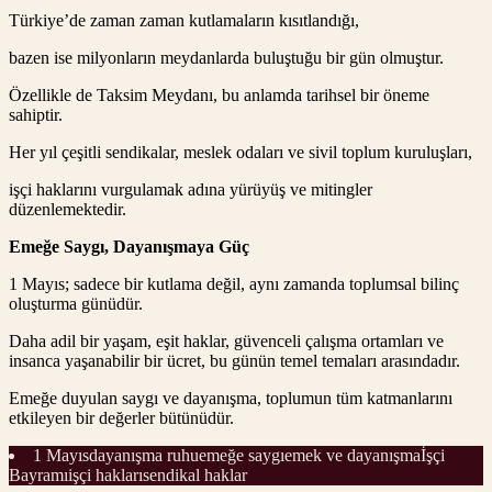
Türkiye’de zaman zaman kutlamaların kısıtlandığı,
bazen ise milyonların meydanlarda buluştuğu bir gün olmuştur.
Özellikle de Taksim Meydanı, bu anlamda tarihsel bir öneme
sahiptir.
Her yıl çeşitli sendikalar, meslek odaları ve sivil toplum kuruluşları,
işçi haklarını vurgulamak adına yürüyüş ve mitingler
düzenlemektedir.
Emeğe Saygı, Dayanışmaya Güç
1 Mayıs; sadece bir kutlama değil, aynı zamanda toplumsal bilinç
oluşturma günüdür.
Daha adil bir yaşam, eşit haklar, güvenceli çalışma ortamları ve
insanca yaşanabilir bir ücret, bu günün temel temaları arasındadır.
Emeğe duyulan saygı ve dayanışma, toplumun tüm katmanlarını
etkileyen bir değerler bütünüdür.
1 Mayıs
dayanışma ruhu
emeğe saygı
emek ve dayanışma
İşçi
Bayramı
işçi hakları
sendikal haklar