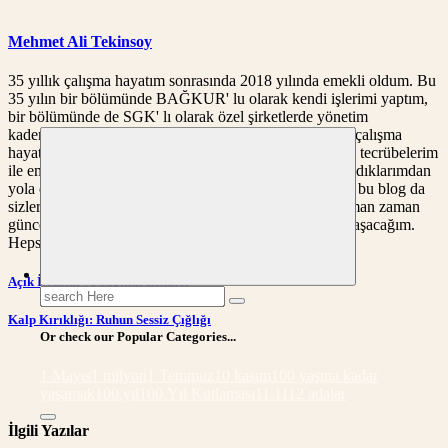
Mehmet Ali Tekinsoy
35 yıllık çalışma hayatım sonrasında 2018 yılında emekli oldum. Bu
35 yılın bir bölümünde BAĞKUR' lu olarak kendi işlerimi yaptım,
bir bölümünde de SGK' lı olarak özel şirketlerde yönetim
kademelerinde yer aldım. Bu süre içerisinde edindiğim çalışma
hayatındaki deneyimlerim, emekli olma kararım sonrası tecrübelerim
ile emekli olduktan sonra geriye doğru baktığımda yaşadıklarımdan
yola çıkarak, nelerin sizlere yararlı olacağını düşünerek bu blog da
sizlerle paylaşacağım yazıların esasını oluşturdular. Zaman zaman
güncel bilgiler, kişilerin yaşamlarından kesitleri de paylaşacağım.
Hepsi insan yaşamından kareler içerecek.
Yazı
Açık İletişim ve Sağlıklı İlişkiler
Search
gezinmesi
for:
Kalp Kırıklığı: Ruhun Sessiz Çığlığı
Or check our Popular Categories...
1 Mayıs
1 milyon
1 Temmuz
10 kasım
100 yaşına kadar
yaşamak
100.yıl
100.Yıl Kutlaması
11.11
12 adalar
İlgili Yazılar